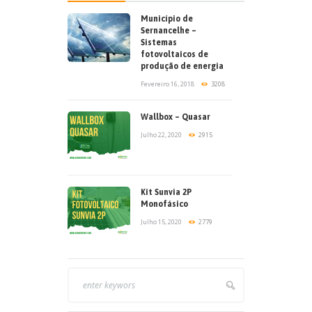
Município de
Sernancelhe –
Sistemas
fotovoltaicos de
produção de energia
Fevereiro 16, 2018
3208
Wallbox – Quasar
Julho 22, 2020
2915
Kit Sunvia 2P
Monofásico
Julho 15, 2020
2779